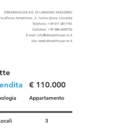
DREAMHOUSE R.E. DI LAVAGNO MASSIMO
via alfonso lamarmora , 6 - torino (zona: crocetta)
Telefono: +39 011 5817781
Cellulare: +39 388 6544752
E-mail: info@dreamhouse-re.it
sito: www.dreamhouse-re.it
tte
Vendita
€ 110.000
pologia
Appartamento
Locali
3