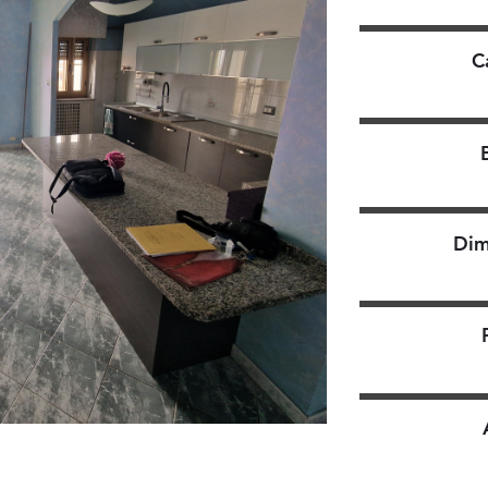
C
Dim