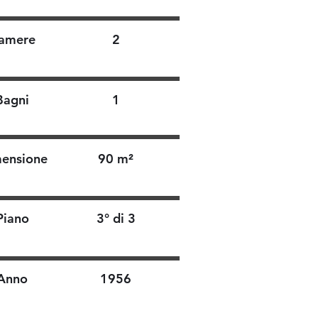
amere
2
Bagni
1
ensione
90 m²
Piano
3° di 3
Anno
1956