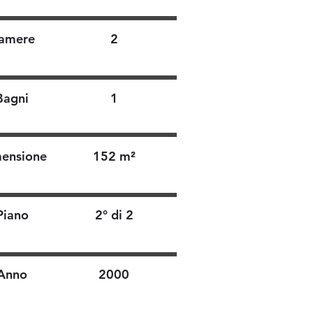
amere
2
Bagni
1
ensione
152 m²
Piano
2° di 2
Anno
2000