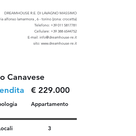
DREAMHOUSE R.E. DI LAVAGNO MASSIMO
via alfonso lamarmora , 6 - torino (zona: crocetta)
Telefono: +39 011 5817781
Cellulare: +39 388 6544752
E-mail: info@dreamhouse-re.it
sito: www.dreamhouse-re.it
no Canavese
Vendita
€ 229.000
pologia
Appartamento
Locali
3